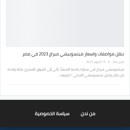
ننقل مواصفات واسعار ميتسوبيشي ميراج 2023 في مصر
نادين خالد
13 أكتوبر 2023
ميتسوبيشي ميراج هي سيارة يابانية المنشأ، تأتي إلى السوق المصري بفئة واحدة
من خلال وكيل ميتسوبيشي المحلي "دايموند…
من نحن
سياسة الخصوصية