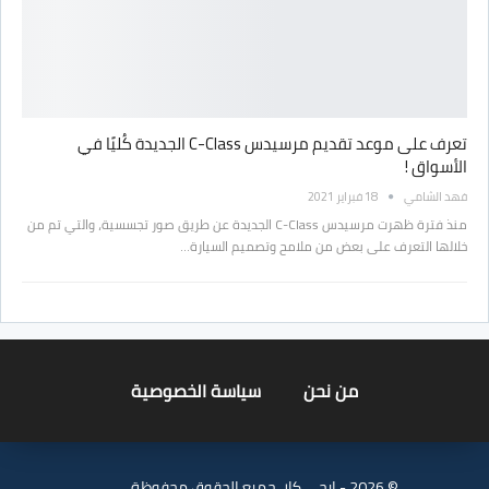
تعرف على موعد تقديم مرسيدس C-Class الجديدة كُليًا في
الأسواق !
فهد الشامي
18 فبراير 2021
منذ فترة ظهرت مرسيدس C-Class الجديدة عن طريق صور تجسسية، والتي تم من
خلالها التعرف على بعض من ملامح وتصميم السيارة…
من نحن
سياسة الخصوصية
© 2026 - ايجي كار. جميع الحقوق محفوظة.