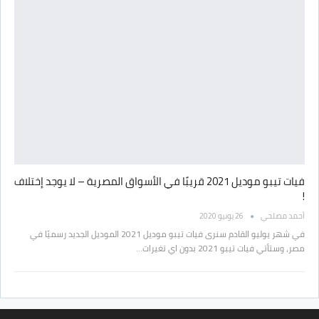
فيات تيبو موديل 2021 قريبًا في الأسواق المصرية – لا يوجد إختلاف
!
أحمد مصلحي
26 يونيو 2020
في شهر يوليو القادم سنرى فيات تيبو موديل 2021 الموديل الجديد رسميًا في
مصر، وستأتي فيات تيبو 2021 بدون اي تغيرات…