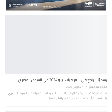
رسميًا.. تراجع في سعر فيات تيبو 2024 في السوق المصري
محمد عبد العزيز
27 مارس 2024
قامت شركة "ديناميكس" الوكيل المحلي الوحيد لعلامة فيات في السوق المصري
بالكشف عن أحدث قائمة سعرية لسياراتها، تشمل…