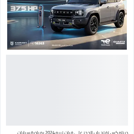
دينامكس تفتح باب الحجز على فيات تيبو 2024 بمبادرة سيارات