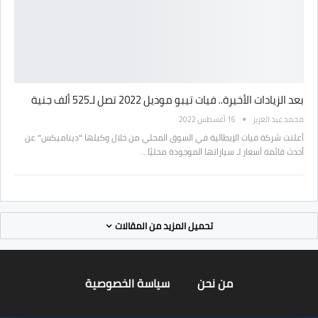
بعد الزيادات الأخيرة.. فيات تيبو موديل 2022 تصل لـ525 ألف جنية
محمد عبد العزيز
16 أغسطس 2022
أعلنت شركة فيات الإيطالية في السوق المحلي من خلال وكيلها "ديناميكس" عن
أحدث قائمة أسعار لـ سياراتها الموجودة محليًا…
تحميل المزيد من المقالات
من نحن
سياسة الخصوصية