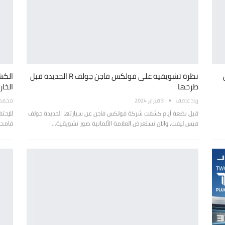
نظرة تشويقية على فولكس فاجن جولف R الجديدة قبل
طرحها
الخار
زياد عاطف
3 فبراير 2024
محمد ع
قبل بضعة أيام كشفت شركة فولكس فاجن عن سيارتها الجديدة جولف
فيس ليفت، والآن تستعرض العلامة الألمانية صور تشويقية…
قامت 