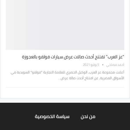
“عز العرب” تفتتح أحدث صالات عرض سيارات فولفو بالعجوزة
أحمد مصلحي
5 يوليو 2021
أعلنت مجموعة عز العرب، الوكيل الحصري للعلامة التجارية "فولفو" السويدية في
الأسواق المصرية، عن افتتاح أحدث صالة عرض…
من نحن
سياسة الخصوصية