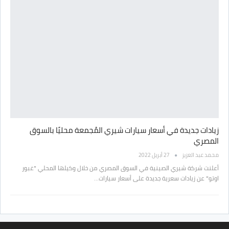
زيادات جديدة في أسعار سيارات شيري المُجمعة محليًا بالسوق
المصري
محمد عبد العزيز
27 أبريل 2022
أعلنت شركة شيري الصينية في السوق المصري من خلال وكيلها المحلي "غبور
اوتو" عن زيادات سعرية جديدة على أسعار سيارات…