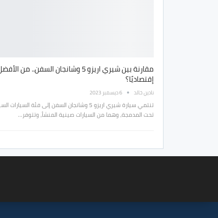
مقارنة بين شيري اريزو 5 وشانجان السفن.. من الأفض
إقتصاديًا؟
نادين خالد
6 ديسمبر 2023
تنتمي سيارة شيري اريزو 5 وشانجان السفن إلى فئة السيارات ال
تحت المدمجة، وهما من السيارات صينية المنشأ، وتتوفر…