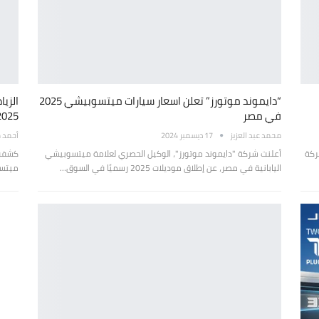
“دايموند موتورز” تعلن اسعار سيارات ميتسوبيشي 2025
الزي
في مصر
2025 في م
محمد عبد العزيز
17 ديسمبر 2024
أحمد 
ركة
أعلنت شركة "دايموند موتورز"، الوكيل الحصري لعلامة ميتسوبيشي
كشفت 
اليابانية في مصر، عن إطلاق موديلات 2025 رسميًا في السوق…
ميتسو