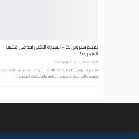
تقييم ستروين C5 – السيارة الأكثر راحة في فئتها
السعرية !
أحمد مصلحي
1 يوليو 2020
تقييم ستروين C5 ومراجعة كامله .. شركة ستروين شركة قويه جدً
وتقدم دائمًا سيارات تتميز بالأناقة والكماليات المُتميزة…