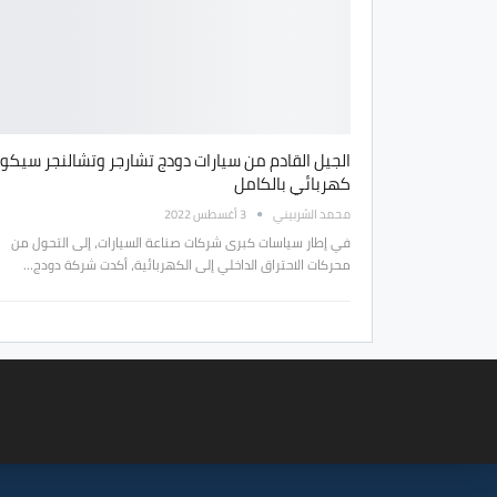
الجيل القادم من سيارات دودج تشارجر وتشالنجر سيكو
كهربائي بالكامل
محمد الشربيني
3 أغسطس 2022
في إطار سياسات كبرى شركات صناعة السيارات، إلى التحول من
محركات الاحتراق الداخلي إلى الكهربائية، أكدت شركة دودج…