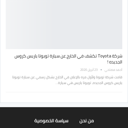
شركة Toyota تكشف في الخارج عن سيارة تويوتا ياريس كروس
الجديده !
أحمد مصلحي
23 أبريل 2020
قامت شركة تويوتا ولأول مره بالإعلان في الخارج بشكل رسمي عن سيارة تويوتا
ياريس كروس الجديده، تويوتا ياريس هي سيارة…
من نحن
سياسة الخصوصية