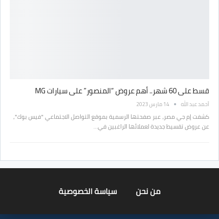
قسط على 60 شهر.. أهم عروض “المنصور” على سيارات MG
أحمد عبد الله
14 مارس 2023
كشفت إم جي مصر، عبر صفحتها الرسمية بموقع التواصل الاجتماعي "فيس بوك"،
عن عروض تقسيط جديدة لعملائها الراغبين في…
من نحن
سياسة الخصوصية