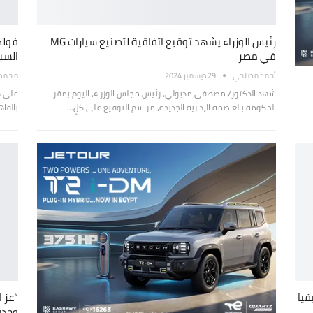
رئيس الوزراء يشهد توقيع اتفاقية لتصنيع سيارات MG
فولك
في مصر
السي
أحمد مصلحي
29 ديسمبر 2024
محمد ع
شهد الدكتور/ مصطفى مدبولي، رئيس مجلس الوزراء، اليوم بمقر
على ه
الحكومة بالعاصمة الإدارية الجديدة، مراسم التوقيع على كلٍ…
بالقا
قيا
وحدة