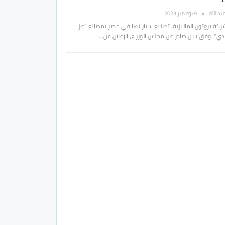
بد الله
9 نوفمبر 2023
شركة بروتون الماليزية، تصنيع سياراتها في مصر بمصانع "عز
دي"، وفق بيان صادر عن مجلس الوزراء، الإعلان عن…