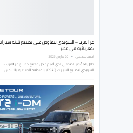
عز العرب – السويدي تتفاوض على تصنيع ثلاثة سيارات
كهربائية في مصر
أحمد مصلحي
20 مارس 2025
خلال المؤتمر الصحفي الذي أقيم داخل مجمع مصانع عز العرب -
السويدي لتصنيع السيارات (ESAF) بالمنطقة الصناعية بالسادس…