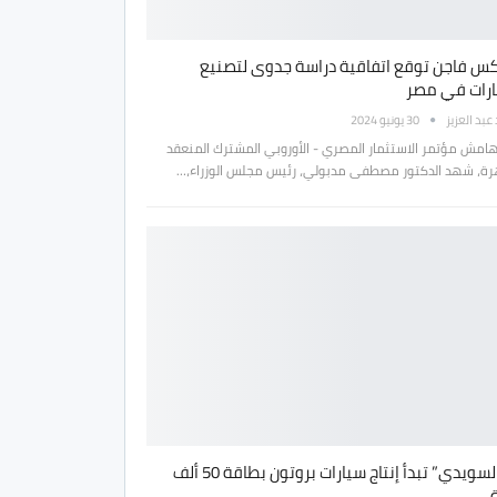
س فاجن توقع اتفاقية دراسة جدوى لتصنيع
ارات في مصر
بد العزيز
30 يونيو 2024
امش مؤتمر الاستثمار المصري - الأوروبي المشترك المنعقد
هرة، شهد الدكتور مصطفى مدبولي، رئيس مجلس الوزراء،…
“عز السويدي” تبدأ إنتاج سيارات بروتون بطاقة 50 ألف