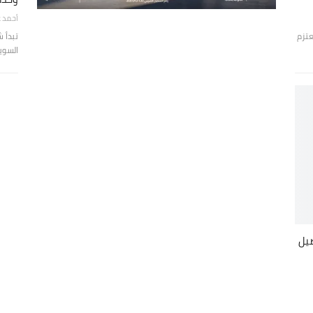
أحمد ع
عتزم
تبدأ 
السوي
صيل