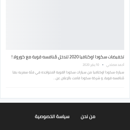
تخفيضات سكودا اوكتافيا 2020 لتدخل مُنافسه قوية مع كورولا !
أحمد مصلحي
10 يناير 2020
سيارة سكودا اوكتافيا من سيارات سكودا القوية المتواجده في فئة سعريه بها
مُنافسه قوية، و شركة سكودا قامت بالإعلان عن…
من نحن
سياسة الخصوصية