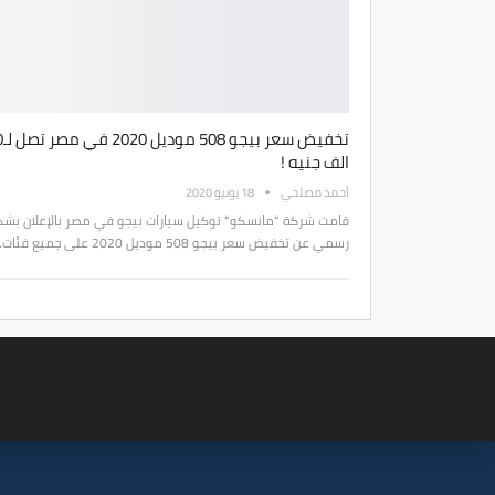
تخفيض سعر
الف جنيه !
أحمد مصلحي
18 يونيو 2020
قامت شركة "مانسكو" توكيل سيارات بيجو في مصر بالإعلان بش
رسمي عن تخفيض سعر بيجو 508 موديل 2020 على جميع فئات…