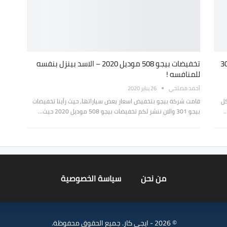
 بيجو 508 موديل 2020 في مصر تصل لـ30
تخفيضات بيجو 508 موديل 2020 – الاسد بينزل بنفسه
للمنافسه !
أحمد مصلحي
26 يناير 2020
كل
قامت شركة بيجو بتخفيض اسعار بعض سياراتها، حيث رأينا تخفيضات
بيجو 301 والان ننشر لكم تخفيضات بيجو 508 موديل 2020 حيث…
من نحن
سياسة الخصوصية
© 2026 - ايجي كار. جميع الحقوق محفوظة.