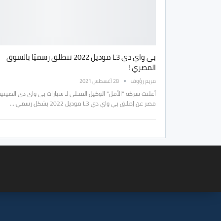
بي واي دي L3 موديل 2022 تنطلق رسميًا بالسوق
المصري !
مريم رؤوف
28 أغسطس 2021
أعلنت شركة "الأمل" الوكيل المحلي لـ سيارات بي واي دي الصيني
مصر عن إطلاق بي واي دي L3 موديل 2022 بشكل رسمي،…