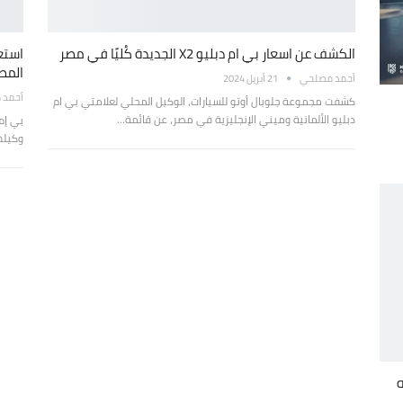
الكشف عن اسعار بي ام دبليو X2 الجديدة كُليًا في مصر
المص
أحمد مصلحي
21 أبريل 2024
أحمد 
كشفت مجموعة جلوبال أوتو للسيارات، الوكيل المحلي لعلامتي بي ام
دبليو الألمانية وميني الإنجليزية في مصر، عن قائمة…
بي إم
وكيله
B كوبيه