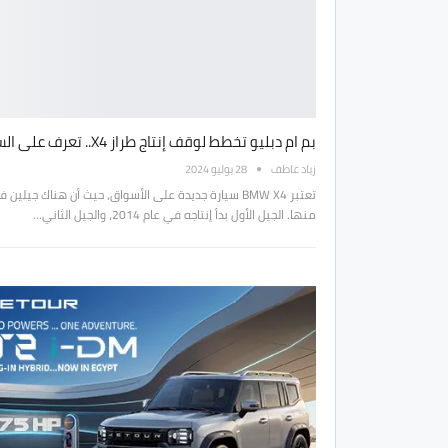
بم ام دبليو تخطط لوقف إنتاج طراز X4.. تعرف على السبب
زياد عاطف
28 يوليو 2024
تعتبر BMW X4 سيارة جديدة على الأسواق، حيث أن هناك جيلين 
منها. الجيل الأول بدأ إنتاجه في عام 2014، والجيل الثاني…