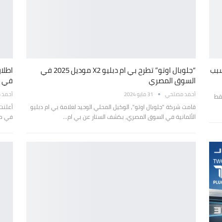
“جلوبال اوتو” تطرح بي ام دبليو X2 موديل 2025 في
السوق المصري
في 
أحمد مصلحي
31 مايو 2024
أحمد 
فقط
قامت شركة "جلوبال اوتو"، الوكيل المحلي الوحيد لعلامة بي ام دبليو
الألمانية في السوق المصري، بكشف الستار عن بي ام…
في مصر