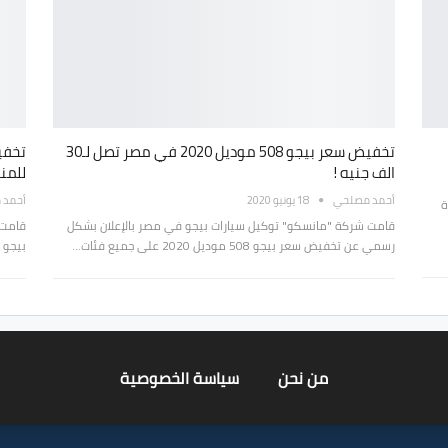
تخفيض سعر بيجو 508 موديل 2020 في مصر تصل لـ30
الف جنيه !
للمن
أحمد مصلحي
18 يونيو 2020
أحمد 
2 الجديدة
قامت شركة "مانسكو" توكيل سيارات بيجو في مصر بالإعلان بشكل
قامت 
رسمي عن تخفيض سعر بيجو 508 موديل 2020 على جميع فئات…
بيجو 301 والان ننشر لكم تخفيضات بيجو 508 موديل 2020 حيث…
من نحن
سياسة الخصوصية