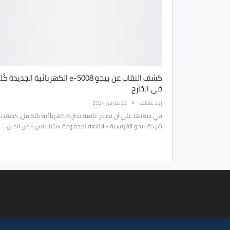
كشف النقاب عن بيجو e-5008 الكهربائية الجديدة كُل
في الخارج
زياد عاطف
22 مارس 2024
في سعيها على أن تصبح علامة تجارية كهربائية بالكامل، كشفت
شركة بيجو الفرنسية - التابعة لمجموعة ستيلانتس - عن الجيل…