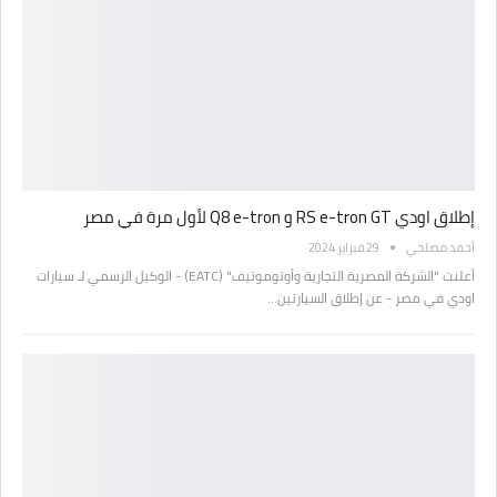
إطلاق اودي RS e-tron GT و Q8 e-tron لأول مرة في مصر
أحمد مصلحي
29 فبراير 2024
أعلنت "الشركة المصرية التجارية وأوتوموتيف" (EATC) - الوكيل الرسمي لـ سيارات
اودي في مصر - عن إطلاق السيارتين…