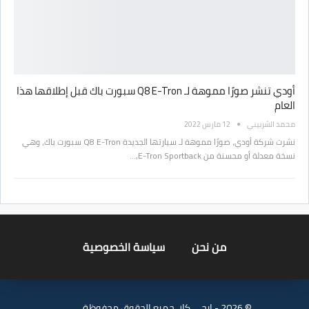
أودي تنشر صورًا مموهة لـ Q8 E-Tron سبورت باك قبل إطلاقها هذا
العام
محمد الشربيني
12 مارس 2022
نشرت شركة أودي، صورًا مموهة لـ سيارتها الجديدة Q8 E-Tron سبورت باك، وهي
نسخة معدلة أو محسنة من E-Tron Sportback،…
من نحن
سياسة الخصوصية
© 2026 - ايجي كار. جميع الحقوق محفوظة.