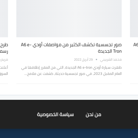
ستار عن الجيل السادس الجديد كُليًا من اودي A6
صور تجسسية تكشف الكثير من مواصفات أودي A6 e-
Tron الجديدة
رسميً
محمد الشربيني
29 أبريل 2022
مريم 
ظهرت سيارة أودي A6 e-tron الجديدة، التي من المقرر إطلاقها في
أعلنت
العام المقبل 2023، في صور تجسسية حديثة، كشفت عن ملامح…
السوق
من نحن
سياسة الخصوصية