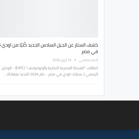
كشف ال
في مصر
أحمد مصلحي
16 أبريل 2026
انطلقت "الشركة المصرية التجارية وأوتوموتيف" (EATC) - الوكيل
الرسمي لـ سيارات اودي في مصر - عام 2026 الجديد بمفاجأة…