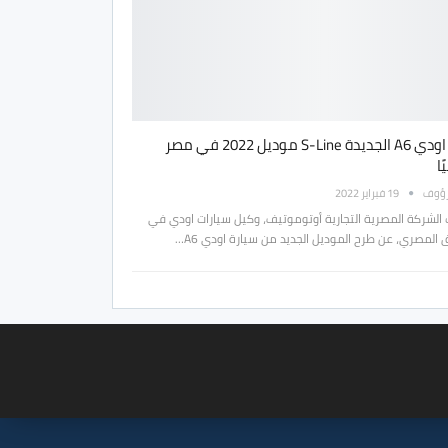
طرح اودي A6 الجديدة S-Line موديل 2022 في مصر
ا
رؤوف
19 فبراير 2022
 الشركة المصرية التجارية أوتوموتيف، وكيل سيارات اودي في
 المصري، عن طرح الموديل الجديد من سيارة اودي A6…