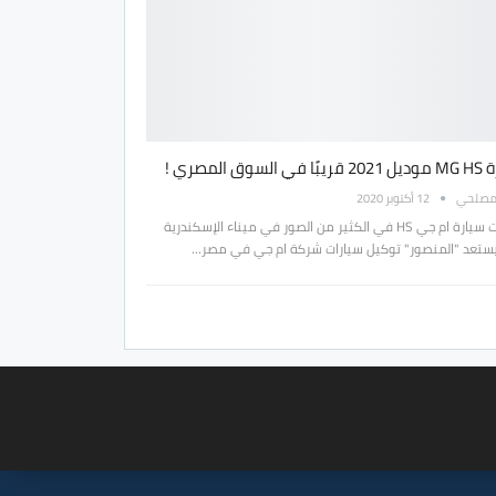
السوق المصري !
مصلحي
12 أكتوبر 2020
ظهرت سيارة ام جي HS في الكثير من الصور في ميناء الإسكندرية
ستعد "المنصور" توكيل سيارات شركة ام جي في مصر…