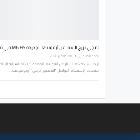
ام جي تزيح الستار عن أيقونتها الجديدة MG HS في مصر !
أحمد مصلحي
10 نوفمبر 2020
أزاحت شركة MG الستار عن أيقونتها الجديدة MG HS السيا
متعددة الإستخدام، لتواصل "المنصور إم جي" أوتوموتيف…