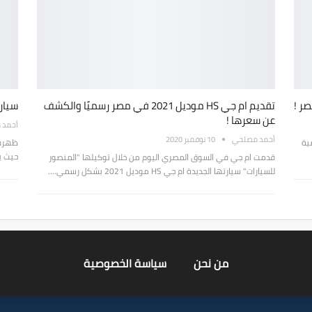
تقديم ام جي HS موديل 2021 في مصر رسميًا والكشف
سيارة MG HS موديل 2021 قريبًا في 
عن سعرها !
أحمد 
أحمد مصلحي
10 نوفمبر 2020
رة الرياضية
حيث ي
قدمت ام جي في السوق المصري اليوم من خلال توكيلها "المنصور
للسيارات" سيارتها الجديدة ام جي HS موديل 2021 بشكل رسمي.…
من نحن
سياسة الخصوصية