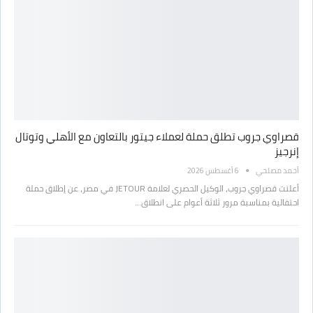
قصراوي جروب تطلق حملة لعملاء جيتور بالتعاون مع الأهلي وتوتال
إنرجيز
أحمد مصلحي
6 أغسطس 2026
أعلنت قصراوي جروب، الوكيل الحصري لعلامة JETOUR في مصر، عن إطلاق حملة
احتفالية بمناسبة مرور ثلاثة أعوام على انطلاق…