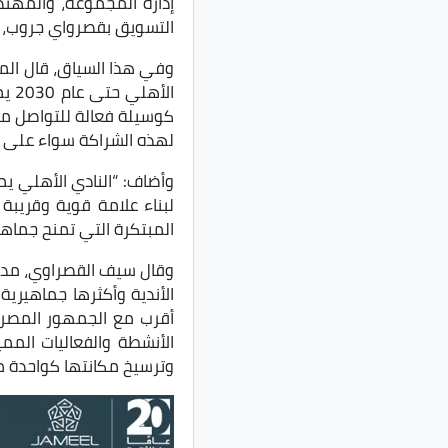
إدارة المجموعة، والمهن
التسويق بقصرواي جروب، س
وفي هذا السياق، قال الم
الأ
كوسيلة فعالة للتواصل مع ا
لهذه الشراكة سواء على م
وأضاف: “النادي الأهلي يم
لبناء علامة قوية وقريبة
المبتكرة التي تمنح جماهير
وقال سيف القصراوي، مدير ع
الأندية وأكثرها جماهيري
أقرب مع الجمهور المصري
الأنشطة والفعاليات الممي
وترسيخ مكانتها كواحدة م