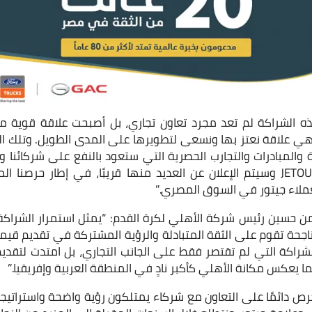
ه الشراكة لم تعد مجرد تعاون تجاري، بل أصبحت علاقة قوية 
وهي علاقة نعتز بها ونسعى لتطويرها على المدى الطويل. وتلك ا
لة والمبادرات والتجارب الحصرية التي ستعود بالنفع على شركائنا 
سيارات جيتورJETOUR Fan Club وسيتم الإعلان عن العديد منها قريبًا، في إطا
ملاء جيتور في السوق المصري.”
يمن حسين رئيس شركة الأهلي لكرة القدم: “يمثل استمرار الشر
ا لعلاقة ناجحة تقوم على الثقة المتبادلة والرؤية المشتركة في تقديم ق
لشراكة التي لم تقتصر فقط على الجانب التجاري، بل امتدت لتقديم
ا يعكس مكانة الأهلي كأكبر نادٍ في المنطقة العربية وإفريقيا.”
حرص دائمًا على التعاون مع شركاء يمتلكون رؤية واضحة واستراتيج