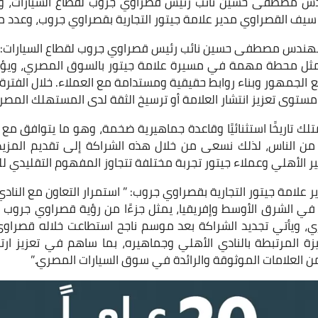
دس مصطفى حسين نائب رئيس قصراوي جروب لقطاع السيارات، وس
يف القصراوي مدير علامة جيتور التجارية بقصراوي جروب، وعدد من
هندس مصطفى حسين نائب رئيس قصراوي جروب لقطاع السيارات: “ت
هلي حتى عام 2030 يمثل محطة مهمة في مسيرة علامة جيتور بالسوق المصري، و
لجمهور وبناء روابط حقيقية ومستدامة مع العملاء. خلال الفترة الم
ستوى تعزيز انتشار العلامة أو ترسيخ الثقة لدى المستهلك المصر
تلك تاريخًا استثنائيًا وقاعدة جماهيرية ضخمة، وهو ما يتوافق م
 من الناس، لذلك نسعى من خلال هذه الشراكة إلى تقديم المزيد
 الأهلي وعملاء جيتور تجربة مختلفة تتجاوز المفهوم التقليدي للرع
لامة جيتور التجارية بقصراوي جروب: ” استمرار التعاون مع النادي ا
ة في الشرق الأوسط وإفريقيا، يمثل جزءًا من رؤية قصراوي جروب 
، ويأتي تجديد الشراكة بعد موسم ناجح استطاعت خلاله قصراوي
زة المرتبطة بالنادي الأهلي وجماهيره، بما ساهم في تعزيز ارتب
ن العلامات الموثوقة والرائدة في سوق السيارات المصري.”