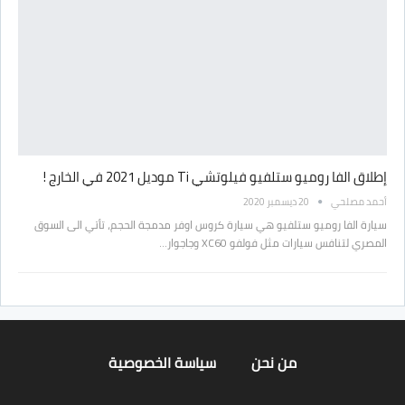
إطلاق الفا روميو ستلفيو فيلوتشي Ti موديل 2021 في الخارج !
أحمد مصلحي
20 ديسمبر 2020
سيارة الفا روميو ستلفيو هي سيارة كروس اوفر مدمجة الحجم، تأتي الى السوق
المصري لتنافس سيارات مثل فولفو XC60 وجاجوار…
من نحن
سياسة الخصوصية