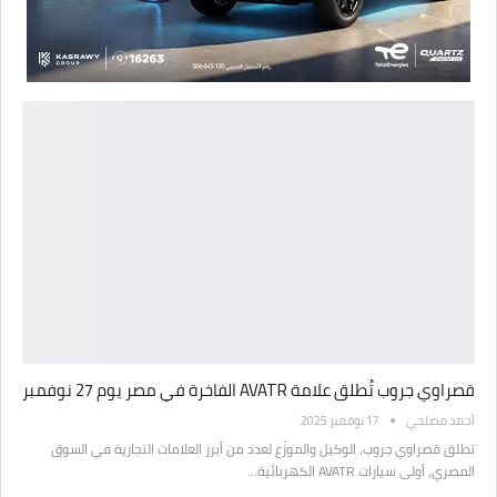
قصراوي جروب تُطلق علامة AVATR الفاخرة في مصر يوم 27 نوفمبر
أحمد مصلحي
17 نوفمبر 2025
تطلق قصراوي جروب، الوكيل والموزّع لعدد من أبرز العلامات التجارية في السوق
المصري، أولى سيارات AVATR الكهربائية…