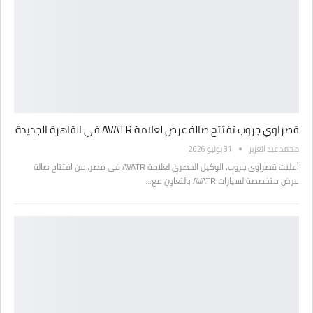
قصراوي جروب تفتتح صالة عرض لعلامة AVATR في القاهرة الجديدة
محمد عبد العزيز
31 يوليو 2026
أعلنت قصراوي جروب، الوكيل الحصري لعلامة AVATR في مصر، عن افتتاح صالة
عرض متخصصة لسيارات AVATR بالتعاون مع…