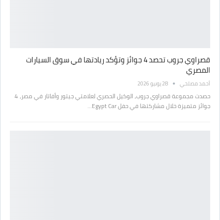
قصراوي جروب تحصد 4 جوائز وتؤكد ريادتها في سوق السيارات
المصري
أحمد مصلحي
28 يونيو 2026
حصدت مجموعة قصراوي جروب، الوكيل الحصري لعلامتي جيتور وأفاتار في مصر، 4
جوائز متميزة خلال مشاركتها في حفل Egypt Car…