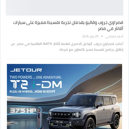
قصراوي جروب وڤاليو يقدمان تجربة تقسيط مميزة على سيارات
أڤاتار في مصر
أحمد مصلحي
29 يناير 2026
أعلنت قصراوي جروب، الوكيل الحصري لعلامة أڤاتار AVATR العالمية في مصر، عن
إطلاق برنامج تقسيط مميز بالتعاون مع شركة…