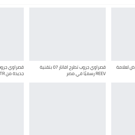
ض لعلامة
قصراوي جروب تطرح افاتار 07 بتقنية
قصراوي جروب 
REEV رسميًا في مصر
جديدة من AVATR في مصر