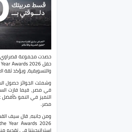
حصدت مجموعة قصراوي جر
والتسويقية، ويؤكد ثقة ال
وشملت الجوائز حصول الس
في مصر، فيما فازت السي
التميز في النمو كأفضل 
مصر.
استراتيجيتنا في تقديم م