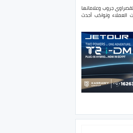
Egypt Car of the Ye المكانة المتنامية لقصراوي جروب وعلاماتها
 العملاء وتواكب أحدث