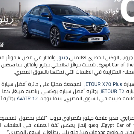
وب، الوكيل الحصري لعلامتي
جيتور
وأفاتار في م
حفل Egypt Car of the Year Awards 2026، شملت جوائز لعلامتي جيتور وأفاتار
عملاء المتزايدة في العلامات التي تمثلها بالسوق المصري.
يارة
JETOUR X70 Plus
ارة
JETOUR T2
بجائزة أفضل سيارة بوكسي رياضية مبيعًا، كما 
علامة صينية في السوق المصري، بينما توجت
AVATR 12
بجائزة أ
Egypt Car of the Year Awards 2026، وهو إنجاز يعكس ثقة العملاء في 
نتجات متطورة وخدمات متكاملة تلبي تطلعات السوق المصري.”