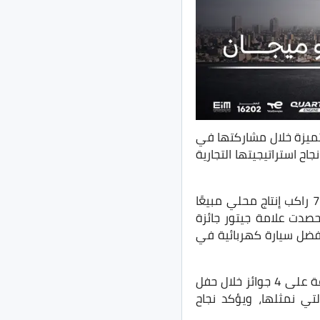
صر، 4 جوائز متميزة خلال مشاركتها في
، بما يعكس نجاح استراتيجيتها التجارية
المجمعة محليًا على جائزة أفضل سيارة 7 راكب إنتاج محلي مبيعًا
حصدت علامة جيتور جائزة
فضل سيارة كهربائية في
ومن جانبه، قال سيف القصراوي، مدير علامة جيتور بقصراوي جروب: “نفخر بحصول المجموعة على 4 جوائز خلال حفل
العلامات التي نمثلها، ويؤكد نجاح