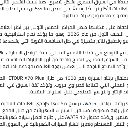
ية مبيعًا في السوق المصري بشكل شهري، كما نجحت للشهر الثاني 
لعلامات الأكثر ترخيصًا ومبيعًا في مصر، بما يعكس حجم الطلب الم
ودة واعتمادية وتجهيزات متطورة.
فاظ على مكانتها ضمن المراكز الخمس الأولى بين أكثر العلامات ا
في السوق المصري خلال النصف الأول من عام 2026، وهو ما يؤكد 
و وتحقيق نتائج متميزة في ظل المنافسة القوية التي يشهدها قط
ي السوق المصري، لتصبح واحدة من أبرز الطرازات المنافسة ضمن
وشهدت الفترة 
المحلي التي تتبناها قصراوي جروب، وتؤكد ثقة السوق في الم
 الإنتاج والتوسع التصنيعي خلال السنوات المقبلة.
ربائية، تواصل
AVATR
ترسيخ مكانتها كإحدى العلامات الفاخرة 
ثل رؤية متطورة لمستقبل السيارات الكهربائية من خلال الجمع بي
والتصميم الفاخر والأداء المتميز. ويؤكد حصول AVATR 12 على جائ
لتنقل المستدام وتعزيز انتشار السيارات الكهربائية في السوق ال