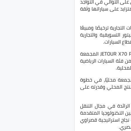
على التوالي في التواجد
تزايد على سياراتها وثقة
لتجارية ترخيصًا ومبيعًا
نجاح استراتيجية جيتور التسويقية والتجارية
اع السيارات.
ويأتي هذا النجاح بالتوازي مع التوسع في خطط التصنيع المحلي، حيث تواصل السيارة JETOUR X70 Plus المجمعة
 فئة السيارات الرياضية
الأخيرة الاحتفال بإنتاج السيارة رقم 1000 من طراز JETOUR X70 Plus المجمعة محليًا، في خطوة
نتج المحلي وقدرته على
الرائدة في مجال التنقل
ن التكنولوجيا المتقدمة
زة أفضل سيارة كهربائية نجاح استراتيجية قصراوي
مصري.