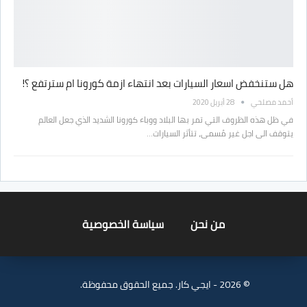
هل ستنخفض اسعار السيارات بعد انتهاء ازمة كورونا ام سترتفع ؟!
أحمد مصلحي
28 أبريل 2020
في ظل هذه الظروف التي تمر بها البلاد ووباء كورونا الشديد الذي جعل العالم
يتوقف الى اجل غير مُسمى، تتأثر السيارات…
من نحن
سياسة الخصوصية
© 2026 - ايجي كار. جميع الحقوق محفوظة.