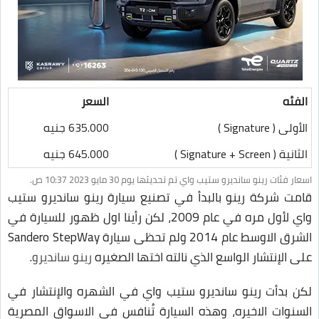
الفئه
السعر
الأولى ( Signature )
635.000 جنيه
الثانية ( Signature + Screen )
645.000 جنيه
اسعار فئات رينو سانديرو ستيب واي تم تحديثها يوم 30 مايو 2023 10:37 ص.
قامت شركة رينو بالبدأ في تصنيع سيارة رينو سانديرو ستيب
واي لأول مره في عام 2009، لكن رأينا اول ظهور للسيارة في
الشرق الاوسط عام 2014 ولم تحظى سيارة Sandero StepWay
على الإنتشار الواسع الذي نالته اختها الصغيره
رينو سانديرو
.
لكن بدأت رينو سانديرو ستيب واي في الشهره والإنتشار في
السنوات الاخيره، وهذه السيارة تُنافس في الاسواق المصرية