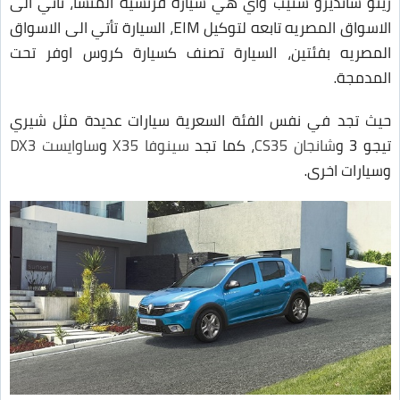
رينو سانديرو ستيب واي هي سيارة فرنسية المنشأ، تأتي الى
الاسواق المصريه تابعه لتوكيل EIM، السيارة تأتي الى الاسواق
المصريه بفئتين
، السيارة تصنف كسيارة كروس اوفر تحت
المدمجة.
حيث تجد في نفس الفئة السعرية سيارات عديدة مثل شيري
تيجو 3 و
شانجان CS35
، كما تجد
سينوفا X35
و
ساوايست DX3
وسيارات اخرى.