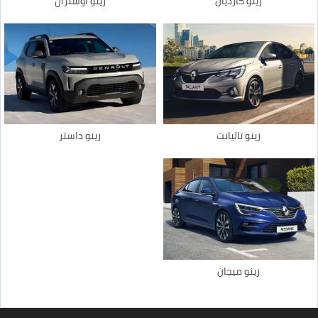
رينو كارديان
رينو اوسترال
رينو تاليانت
رينو داستر
رينو ميجان