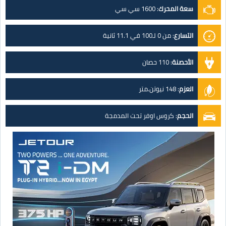
سعة المحرك
:
1600 سي سي
التسارع
:
من 0 لـ100 في 11.1 ثانية
الأحصنة
:
110 حصان
العزم
:
148 نيوتن.متر
الحجم
:
كروس اوفر تحت المدمجة