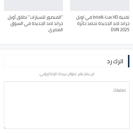
تقنية Intelli-Lux HD في اوبل
“المنصور للسيارات” تطلق أوبل
جراند لاند الجديدة تحصد جائزة
جراند لاند الجديدة في السوق
DVN 2025
المصري
اترك رد
لن يتم نشر عنوان بريدك الإلكتروني.