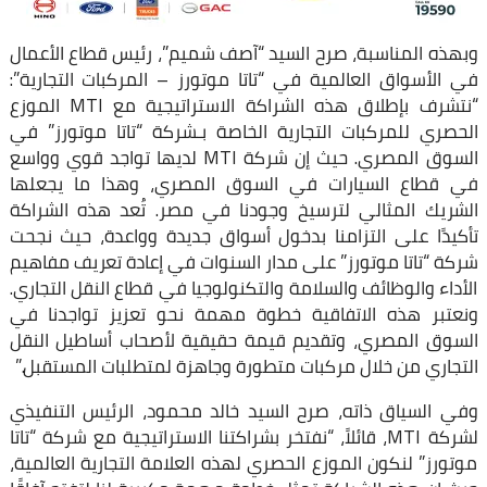
وبهذه المناسبة، صرح السيد “آصف شميم”، رئيس قطاع الأعمال
في الأسواق العالمية في “تاتا موتورز – المركبات التجارية”:
“نتشرف بإطلاق هذه الشراكة الاستراتيجية مع MTI الموزع
الحصري للمركبات التجارية الخاصة بـشركة “تاتا موتورز” في
السوق المصري. حيث إن شركة MTI لديها تواجد قوي وواسع
في قطاع السيارات في السوق المصري، وهذا ما يجعلها
الشريك المثالي لترسيخ وجودنا في مصر. تُعد هذه الشراكة
تأكيدًا على التزامنا بدخول أسواق جديدة وواعدة، حيث نجحت
شركة “تاتا موتورز” على مدار السنوات في إعادة تعريف مفاهيم
الأداء والوظائف والسلامة والتكنولوجيا في قطاع النقل التجاري.
ونعتبر هذه الاتفاقية خطوة مهمة نحو تعزيز تواجدنا في
السوق المصري، وتقديم قيمة حقيقية لأصحاب أساطيل النقل
التجاري من خلال مركبات متطورة وجاهزة لمتطلبات المستقبل.”
وفي السياق ذاته، صرح السيد خالد محمود، الرئيس التنفيذي
لشركة MTI، قائلاً، “نفتخر بشراكتنا الاستراتيجية مع شركة “تاتا
موتورز” لنكون الموزع الحصري لهذه العلامة التجارية العالمية،