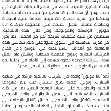
حيث إن هذه الشراكة تمثل خطوة مهمة وكبيرة لنا لتفتح آفاقًا
واعدة لتحقيق النمو والتوسع في قطاع المركبات التجارية في
مصر. نؤمن أن هذه الشراكة ستعزز من تنوع محفظة منتجاتنا،
وتمكننا من تقديم خدمات ذات قيمة مضافة لتلبية احتياجات
وتطلعات عملائنا، بفضل الاعتماد على مجموعة مركبات “تاتا
موتورز” الواسعة والموثوقة. ومن خلال هذه الاتفاقية،
سنتمكن من تلبية متطلبات شريحة أكبر من العملاء، بما يعزز
من قدرتنا التنافسية في السوق. علاوة على ذلك، تتماشى هذه
الاتفاقية مع أهدافنا الاستراتيجية في التوسع داخل قطاع
المركبات التجارية وتنويع محفظة منتجاتنا. وبشكل عام، تمثل
هذه الشراكة الجديدة خطوة مهمة إلى الأمام في رحلتنا نحو
المزيد من النجاح والريادة في قطاع السيارات في مصر.”
تُعد “تاتا موتورز” واحدة من الشركات العالمية الرائدة في صناعة
السيارات، وتولي أهمية كبرى للابتكار، حيث تركز جهودها
البحثية والتطويرية على تقنيات الوقود البديل، بما في ذلك
السيارات الكهربائية التي تعمل بالبطاريات، والغاز الطبيعي
المضغوط (CNG)، والغاز الطبيعي المُسال (LNG)، بالإضافة إلى
تقنيات محركات الاحتراق الداخلي العاملة بالهيدروجين وخلايا