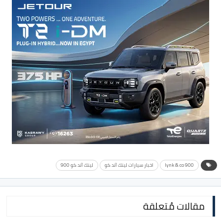
lynk & co 900
اخبار سيارات لينك آند كو
لينك آند كو 900
مقالات مُتعلقة