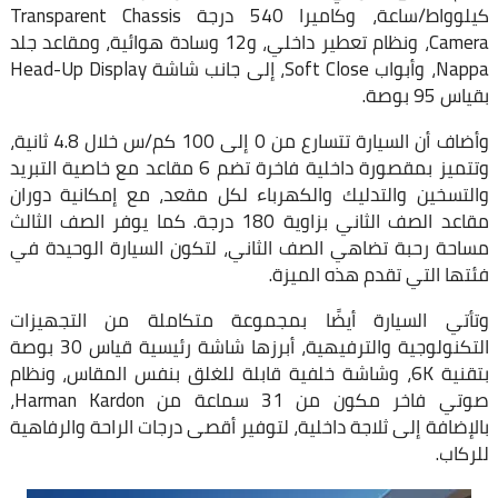
كيلوواط/ساعة، وكاميرا 540 درجة Transparent Chassis
Camera، ونظام تعطير داخلي، و12 وسادة هوائية، ومقاعد جلد
Nappa، وأبواب Soft Close، إلى جانب شاشة Head-Up Display
بقياس 95 بوصة.
وأضاف أن السيارة تتسارع من 0 إلى 100 كم/س خلال 4.8 ثانية،
وتتميز بمقصورة داخلية فاخرة تضم 6 مقاعد مع خاصية التبريد
والتسخين والتدليك والكهرباء لكل مقعد، مع إمكانية دوران
مقاعد الصف الثاني بزاوية 180 درجة. كما يوفر الصف الثالث
مساحة رحبة تضاهي الصف الثاني، لتكون السيارة الوحيدة في
فئتها التي تقدم هذه الميزة.
وتأتي السيارة أيضًا بمجموعة متكاملة من التجهيزات
التكنولوجية والترفيهية، أبرزها شاشة رئيسية قياس 30 بوصة
بتقنية 6K، وشاشة خلفية قابلة للغلق بنفس المقاس، ونظام
صوتي فاخر مكون من 31 سماعة من Harman Kardon،
بالإضافة إلى ثلاجة داخلية، لتوفير أقصى درجات الراحة والرفاهية
للركاب.