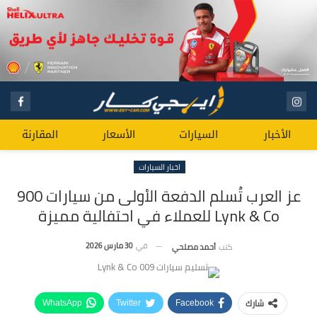
الأخبار
السيارات
الأسعار
المقارنة
اخبار السيارات
ﻋﺰ اﻟﻌﺮب ﺗُﺴﻠﻢ اﻟﺪﻓﻌﺔ اﻷوﻟﻰ ﻣﻦ ﺳﯿﺎرات 900
Lynk & Co ﻟﻠﻌﻤﻼء ﻓﻲ اﺣﺘﻔﺎﻟﯿﺔ ﻣﻤﯿﺰة
في
30 مارس 2026
كتب
أحمد مصلحي
شارك
WhatsApp
Twitter
Facebook