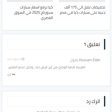
تخفيضات تصل الى 175 ألف
كيا ترفع اسعار سيارات
جنيه على سيارات كيا في مصر
سبورتاج 2025 في السوق
المصري
تعليق 1
Hossam Eldin
يقول
5 سنوات منذ
العربية نازلها الوكيل من غير فرش جلد…وكيل عديم الضمير
الرد
اترك رد
لن يتم نشر عنوان بريدك الإلكتروني.