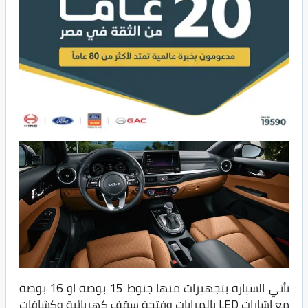
تأتي السيارة بتجهيزات منها جنوط 15 بوصة او 16 بوصة
مع إشارات LED بالمرايات وفتحة سقف كهربائية وكشافات