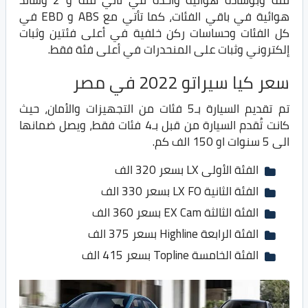
فئة وبوسادة هوائية واحدة في ثاني فئة و 2 وسائد
هوائية في باقي الفئات، كما تأتي مع ABS و EBD في
كل الفئات وحساسات ركن خلفية في أعلى فئتين وثبات
إلكتروني وثبات على المنحدرات في أعلى فئة فقط.
سعر كيا سيراتو 2022 في مصر
تم تقديم السيارة بـ5 فئات من التجهيزات والأمان، حيث
كانت تُقدم السيارة من قبل بـ4 فئات فقط، ويصل ضمانها
الى 5 سنوات او 150 الف كم.
الفئة الأولى LX بسعر 320 الف
الفئة الثانية LX FO بسعر 330 الف
الفئة الثالثة EX Cam بسعر 360 الف
الفئة الرابعة Highline بسعر 375 الف
الفئة الخامسة Topline بسعر 415 الف