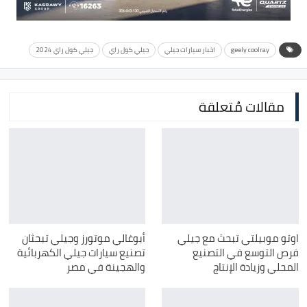
geely coolray
اخبار سيارات جيلي
جيلي كول راي
جيلي كول راي 2024
مقالات مُتعلقة
اوتو موبيلتي تبحث مع جيلي
أبوغالي موتورز وجيلي تبحثان
فرص التوسع في التصنيع
تصنيع سيارات جيلي الكهربائية
المحلي وزيادة الإنتاج
والهجينة في مصر