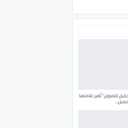
يل للتمويل” تُغير علامتها
“جميل…