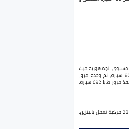
لى مستوى الجمهورية حيث
سجلت 977 سيارة، ثم وحدة مرور حدائق الاهرام 859 سيارة، وحدة مرور مدينه نصر 808 سيارة، ثم وحدة مرور
الحوامدية 768 سيارة، ثم وحدة الاميرية 743 سيارة، اما منفذ مرور السلوم 5080 سيارة، منفذ مرور طابا 692 سيارة،
سجل شهر سبتمبر ترخيص 398.417 مركبة، من بينها 118 مركبة كهربائية، وعدد 281.735 مركبة تعمل بالبنزين،