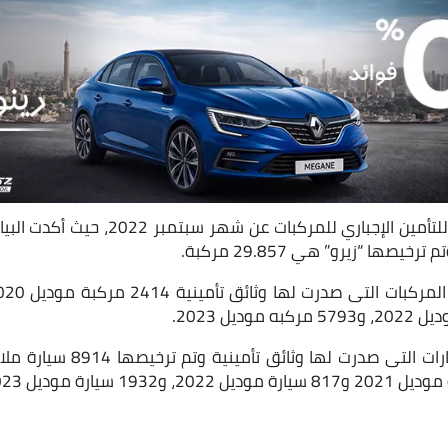
أعلنت المجمعة المصرية للتأمين الإجباري لل
صها “زيرو” هي 29.857 مركبة.