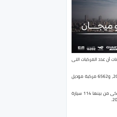
مركبات عن شهر سبتمبر 2022، حيث أكدت البيانات أن عدد المركبات التى
وأوضح التقرير إن إجمالي المركبات التى صدرت لها وثائق تأمينية 2414 مركبة موديل 2020، و6562 مركبة موديل
أضاف التقرير أن عدد السيارات التى صدرت لها وثائق تأمينية وتم ترخيصها 8914 سيارة ملاكى من بينها 114 سيارة