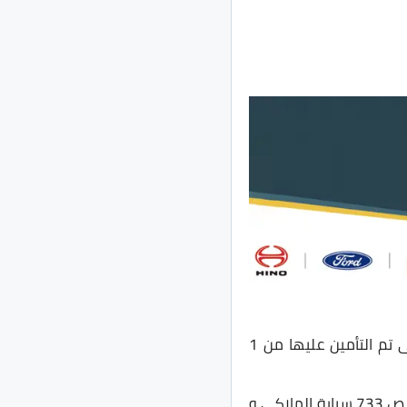
كما أعلنت المجمعه المصرية للتأمين على المركبات بيانًا عن عدد المركبات الكهربائية التى تم التأمين عليها من 1
إجمالى عدد المركبات الكهربائية التى تم ترخيصها 1050 مركبه وفى قطاع السيارات تم ترخيص 733 سيارة الملاكى و