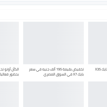
على هامش أوتومورو.. طرح بايك X35
تخفيض بقيمة 195 ألف جنيه في سعر
الكأن أوتو تح
بايك X7 في السوق المصري
بحضور فعاليات