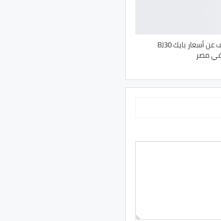
رسميًا: الكشف عن أسعار بايك BJ30
 في مصر