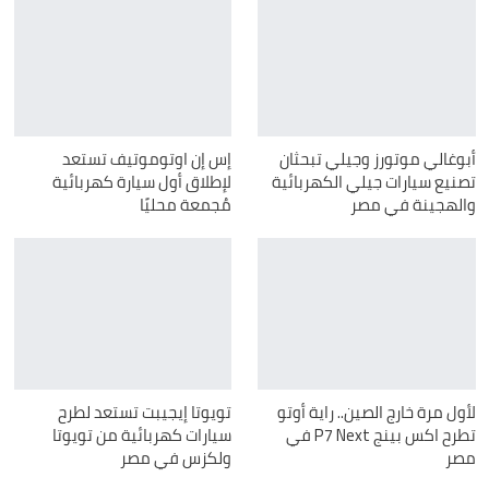
أبوغالي موتورز وجيلي تبحثان
إس إن اوتوموتيف تستعد
تصنيع سيارات جيلي الكهربائية
لإطلاق أول سيارة كهربائية
والهجينة في مصر
مُجمعة محليًا
لأول مرة خارج الصين.. راية أوتو
تويوتا إيجيبت تستعد لطرح
تطرح اكس بينج P7 Next في
سيارات كهربائية من تويوتا
مصر
ولكزس في مصر