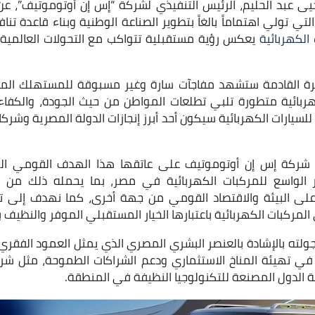
ى عبد الحليم، الرئيس التنفيذي لشركة “إس إن أوتوموتيف”، عن س
ي تولي اهتماماً بالغاً بتطوير الصناعة الوطنية وبناء قاعدة تنا
 الكهربائية
يعكس رؤية مستقبلية تتواكب مع التحولات العالمية،
لفترة القادمة ستشهد مفاجآت سارة وغير مسبوقة للمستهلك ال
هربائية متطورة تلبي تطلعات المواطن من حيث الجودة، والكفاءة
لسيارات الكهربائية سيكون أحد أبرز إنجازات الدولة المصرية وشركا
خذ شركة إس إن أوتوموتيف على عاتقها هذا الهدف القومي ال
ار الواسع للمركبات الكهربائية في مصر، بما يحمله ذلك من
ى البيئة والاقتصاد القومي من جهة أخرى، كما نهدف إلى 
لمركبات الكهربائية باعتبارها الخيار المستقبلي الموفر والنظيف بيئي
 جولته بالإشادة بالعنصر البشري المصري الذي يمثل العمود الفقري
في تهيئة المناخ الاستثماري ودعم الشراكات الطموحة، مثل شر
الدول المصنعة للتكنولوجيا النظيفة في المنطقة.