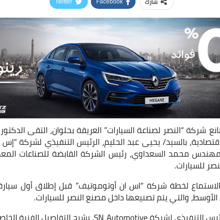
شارك
Twitter
Facebook
نع شركة “النصر لصناعة السيارات” العريقة بحلوان، التقى الدكت
قتصادية، بالسيد/ يحيى عبد الحليم، الرئيس التنفيذي لشركة “إس 
مهندس محمد السعداوي، رئيس الشركة القابضة للصناعات المعدني
صر للسيارات.
بالاستماع لخطة شركة “اس ان أوتوموتيف” قبل إطلاق أول سيارة
لأوسط، والتي يتم تصنيعها داخل مصنع النصر للسيارات.
وقام يحيى عبد الحليم، الرئيس التنفيذي لشركة SN Automotive