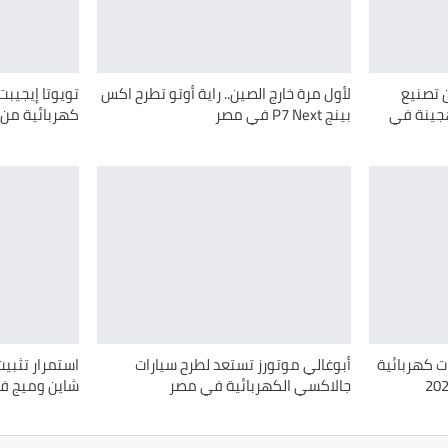
ن تصنيع
لأول مرة خارج الصين.. راية أوتو تطرح اكس
تويوتا إيجيبت
هجينة في
بينج P7 Next في مصر
كهربائية من
ت كهربائية
أبوغالي موتورز تستعد لطرح سيارات
استمرار تثبيت
جالاكسي الكهربائية في مصر
شاين وميج ف