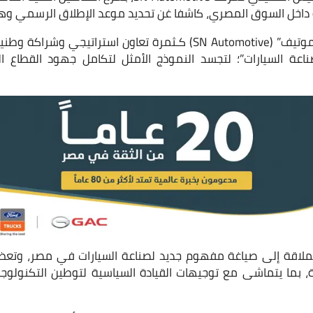
 داخل السوق المصري، كاشفا غن تحديد موعد الإطلاق الرسمي وهو الربع
وتأتي شركة “إس إن أوتوموتيف” (SN Automotive) كـثمرة تعاون استر
ناعة السيارات”؛ لتجسد النموذج الأمثل لتكامل جهود القطاع 
لاقة إلى صياغة مفهوم جديد لصناعة السيارات في مصر، وتعظي
يخية، بما يتماشى مع توجيهات القيادة السياسية لتوطين التكنولوجي