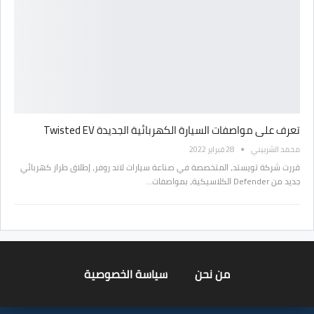
تعرف على مواصفات السيارة الكهربائية الجديدة Twisted EV
محمد الشربيني
28 فبراير 2022
قررت شركة تويستد، المتخصصة في صناعة سيارات لاند روفر، إطلاق طراز كهربائي
جديد من Defender الكلاسيكية، بمواصفات…
من نحن
سياسة الخصوصية