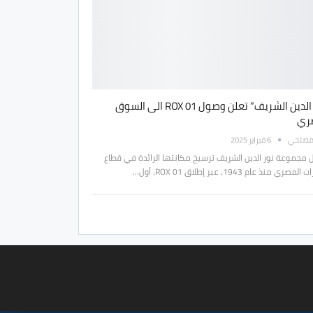
“نور الدين الشريف” تعلن وصول ROX 01 الى السوق
ري
مصلحي
6 فبراير 2025
 مجموعة نور الدين الشريف ترسيخ مكانتها الرائدة في قطاع
مصري منذ عام 1943، عبر إطلاق ROX 01، أول…