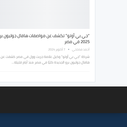
“جي بي أوتو” تكشف عن مواصفات هافال جوليون بر
2025 في مصر
أحمد مصلحي
7 أكتوبر 2024
شركة "جي بي أوتو" وكيل علامة جريت وول في مصر كشفت عن 
هافال جوليون برو الجديدة كليًا في مصر منذ أيام قليلة…