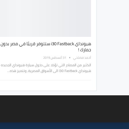
هيونداي i30 Fastback ستتوفر قريبًا في مصر بدون
جمارك !
أحمد مصلحي
31 أغسطس 2019
الكثير من المصادر التي تؤكد على دخول سيارة هيونداي الجديده
هيونداي I30 Fastback الى الأسواق المصرية، وتتميز هذه…