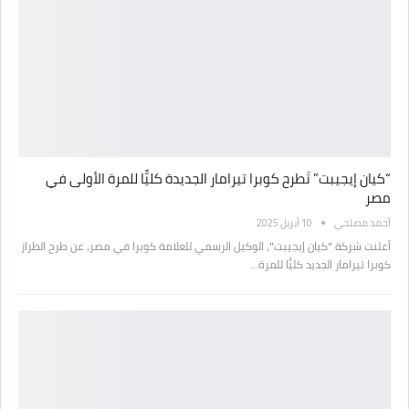
“كيان إيجيبت” تَطرح كوبرا تيرامار الجديدة كليًّا للمرة الأولى في
مصر
أحمد مصلحي
10 أبريل 2025
أعلنت شركة "كيان إيجيبت"، الوكيل الرسمي للعلامة كوبرا في مصر، عن طرح الطراز
كوبرا تيرامار الجديد كليًّا للمرة…