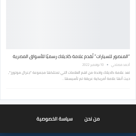
“المنصور للسيارات” تُقدم علامة كاديلاك رسميًا للأسواق المصرية
أحمد مصلحي
10 نوفمبر 2022
تعد علامة كاديلاك واحدة من اهم العلامات التي تمتلكها مجموعة "جنرال موتورز"،
حيث أنها علامة أمريكية عريقة تم تأسيسها…
من نحن
سياسة الخصوصية