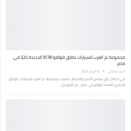
مجموعة عز العرب للسيارات تطلق ڤولڤو XC90 الجديدة كليًا في
مصر
أحمد مصلحي
13 فبراير 2025
في احتفال راقٍ يعكس التميز والابتكار، كشفت مجموعة عز العرب للسيارات، الوكيل
الحصري لعلامة ڤولڤو في مصر، عن الموديل…