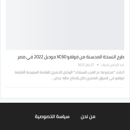
طرح النسخة المحسنة من فولفو XC60 موديل 2022 في مصر
عبد الرحمن شريف
27 يناير 2022
أعلنت "مجموعة عز العرب للسيارات" الوكيل الحصري للعلامة السويدية الفارهة
فولفو في السوق المصري خلال إفتتاح صالة عرض…
من نحن
سياسة الخصوصية