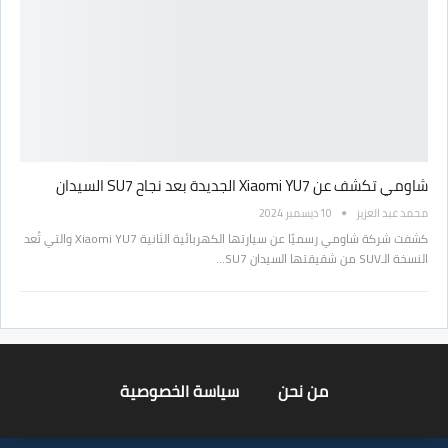
شاومي تكشف عن Xiaomi YU7 الجديدة بعد نجاح SU7 السيدان
محمد عبد العزيز
10 ديسمبر 2024
كشفت شركة شاومي رسميًا عن سيارتها الكهربائية الثانية Xiaomi YU7 والتي تُعد
النسخة الـSUV من شقيقتها السيدان SU7…
من نحن
سياسة الخصوصية