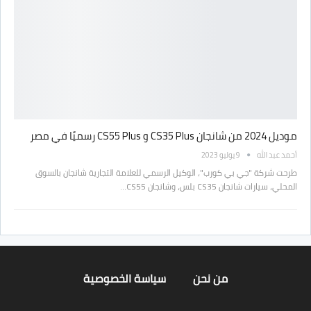
موديل 2024 من شانجان CS35 Plus و CS55 Plus رسميًا في مصر
أحمد عبد الله
9 يوليو 2023
طرحت شركة "جي بي كورب"، الوكيل الرسمي للعلامة التجارية شانجان بالسوق
المحلي، سيارات شانجان CS35 بلس، وشانجان CS55…
من نحن
سياسة الخصوصية